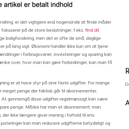
andring, er det vigtigere end nogensinde at finde måder
okuserer på de store beslutninger, f.eks.
find dit
ge boligforsikring, men det er ofte de små, daglige
lser på lang sigt. Økonomi handler ikke kun om at tjene
dringer i forbrugsvaner, investeringer og sparing kan
t tænke over, hvor man kan gøre forbedringer, kan man få
gning er at have styr på sine faste udgifter. For mange
D
r meget penge der faktisk går til abonnementer,
r. At gennemgå disse udgifter regelmæssigt kan være
A
 spare penge. Måske har man et abonnement, man
, der ikke længere giver mening i forhold til ens
 justeringer kan man reducere udgifterne betydeligt og