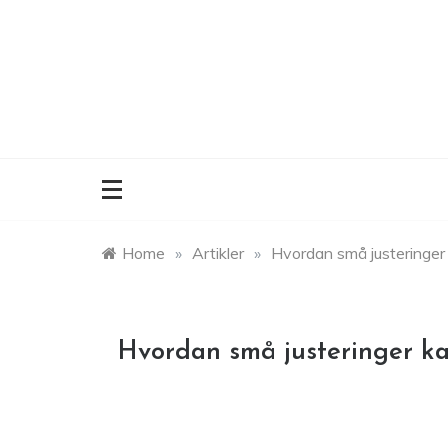
Skip
to
content
Home
»
Artikler
»
Hvordan små justeringer k
Hvordan små justeringer kan