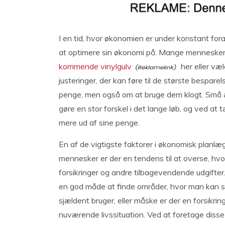
I en tid, hvor økonomien er under konstant for
at optimere sin økonomi på. Mange mennesker f
kommende vinylgulv
her eller væl
justeringer, der kan føre til de største bespare
penge, men også om at bruge dem klogt. Små æn
gøre en stor forskel i det lange løb, og ved a
mere ud af sine penge.
En af de vigtigste faktorer i økonomisk planlæ
mennesker er der en tendens til at overse, hvo
forsikringer og andre tilbagevendende udgifte
en god måde at finde områder, hvor man kan
sjældent bruger, eller måske er der en forsikring
nuværende livssituation. Ved at foretage disse