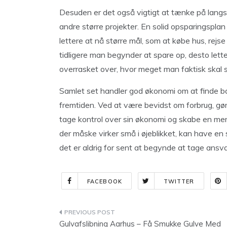
Desuden er det også vigtigt at tænke på langs
andre større projekter. En solid opsparingspla
lettere at nå større mål, som at købe hus, rejse 
tidligere man begynder at spare op, desto lette
overrasket over, hvor meget man faktisk skal sp
Samlet set handler god økonomi om at finde ba
fremtiden. Ved at være bevidst om forbrug, gør
tage kontrol over sin økonomi og skabe en mere
der måske virker små i øjeblikket, kan have en
det er aldrig for sent at begynde at tage ansva
FACEBOOK
TWITTER
Indlægsnavigation
Gulvafslibning Aarhus – Få Smukke Gulve Med