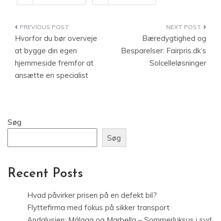
Indlægsnavigation
Hvorfor du bør overveje
Bæredygtighed og
at bygge din egen
Besparelser: Fairpris.dk’s
hjemmeside fremfor at
Solcelleløsninger
ansætte en specialist
Søg
Søg
Recent Posts
Hvad påvirker prisen på en defekt bil?
Flyttefirma med fokus på sikker transport
Andalusien: Málaga og Marbella – Sommerluksus i syd