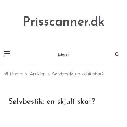
Skip
to
content
Prisscanner.dk
Menu
Home
»
Artikler
»
Sølvbestik: en skjult skat?
Sølvbestik: en skjult skat?