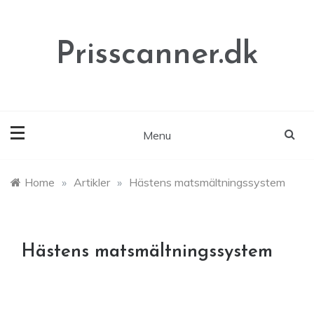
Skip
to
content
Prisscanner.dk
Menu
Home
»
Artikler
»
Hästens matsmältningssystem
Hästens matsmältningssystem