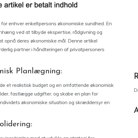
e for enhver enkeltpersons økonomiske sundhed. En
menhæng ved at tilbyde ekspertise, rådgivning og
 at opnå deres økonomiske mål. Denne artikel
derlig partner i håndteringen af privatpersoners
isk Planlægning:
ejde et realistisk budget og en omfattende økonomisk
D
ilder, fastlægge udgifter, og skabe en plan for
 individets økonomiske situation og skræddersyr en
A
lidering: