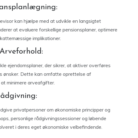
nansplanlægning:
revisor kan hjælpe med at udvikle en langsigtet
uderer at evaluere forskellige pensionsplaner, optimere
kattemæssige implikationer.
Arveforhold:
le ejendomsplaner, der sikrer, at aktiver overføres
s ønsker. Dette kan omfatte oprettelse af
l at minimere arveafgifter.
Rådgivning:
 rådgive privatpersoner om økonomiske principper og
ops, personlige rådgivningssessioner og løbende
involveret i deres eget økonomiske velbefindende.