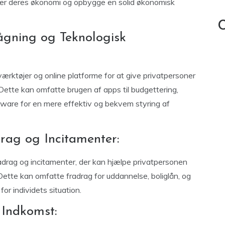
ver deres økonomi og opbygge en solid økonomisk
C
ågning og Teknologisk
ærktøjer og online platforme for at give privatpersoner
 Dette kan omfatte brugen af apps til budgettering,
ware for en mere effektiv og bekvem styring af
drag og Incitamenter:
radrag og incitamenter, der kan hjælpe privatpersonen
ette kan omfatte fradrag for uddannelse, boliglån, og
or individets situation.
 Indkomst: