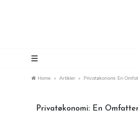
Skip
to
content
Home
»
Artikler
»
Privatøkonomi: En Omfa
Privatøkonomi: En Omfatte