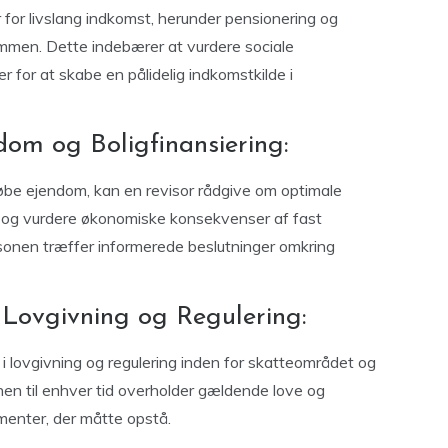
 for livslang indkomst, herunder pensionering og
mmen. Dette indebærer at vurdere sociale
r for at skabe en pålidelig indkomstkilde i
dom og Boligfinansiering:
 købe ejendom, kan en revisor rådgive om optimale
ån og vurdere økonomiske konsekvenser af fast
rsonen træffer informerede beslutninger omkring
i Lovgivning og Regulering:
i lovgivning og regulering inden for skatteområdet og
onen til enhver tid overholder gældende love og
amenter, der måtte opstå.