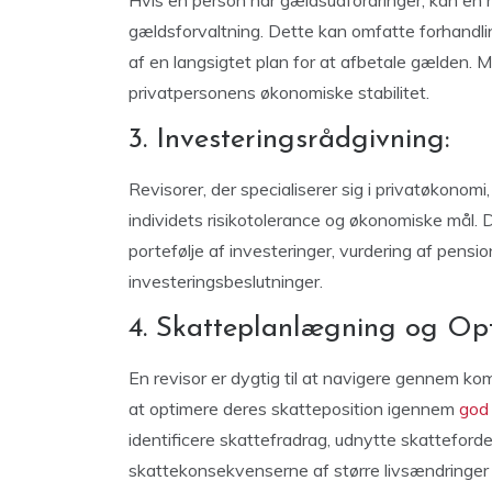
Hvis en person har gældsudfordringer, kan en r
gældsforvaltning. Dette kan omfatte forhandlin
af en langsigtet plan for at afbetale gælden. 
privatpersonens økonomiske stabilitet.
3. Investeringsrådgivning:
Revisorer, der specialiserer sig i privatøkonomi
individets risikotolerance og økonomiske mål. 
portefølje af investeringer, vurdering af pen
investeringsbeslutninger.
4. Skatteplanlægning og Opt
En revisor er dygtig til at navigere gennem k
at optimere deres skatteposition igennem
god
identificere skattefradrag, udnytte skatteford
skattekonsekvenserne af større livsændringer