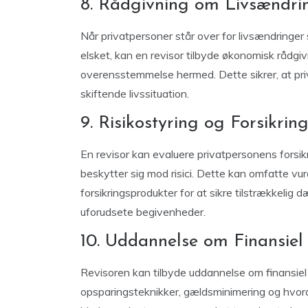
8. Rådgivning om Livsændrin
Når privatpersoner står over for livsændringer 
elsket, kan en revisor tilbyde økonomisk rådgi
overensstemmelse hermed. Dette sikrer, at pri
skiftende livssituation.
9. Risikostyring og Forsikrin
En revisor kan evaluere privatpersonens fors
beskytter sig mod risici. Dette kan omfatte vurd
forsikringsprodukter for at sikre tilstrækkeli
uforudsete begivenheder.
10. Uddannelse om Finansiel 
Revisoren kan tilbyde uddannelse om finansiel
opsparingsteknikker, gældsminimering og hvord