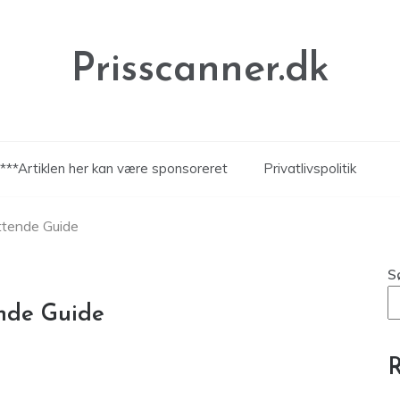
Prisscanner.dk
***Artiklen her kan være sponsoreret
Privatlivspolitik
ttende Guide
S
nde Guide
R