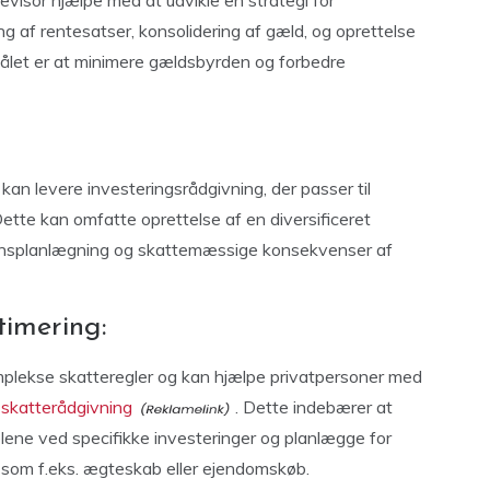
evisor hjælpe med at udvikle en strategi for
g af rentesatser, konsolidering af gæld, og oprettelse
Målet er at minimere gældsbyrden og forbedre
, kan levere investeringsrådgivning, der passer til
Dette kan omfatte oprettelse af en diversificeret
sionsplanlægning og skattemæssige konsekvenser af
imering:
omplekse skatteregler og kan hjælpe privatpersoner med
 skatterådgivning
. Dette indebærer at
elene ved specifikke investeringer og planlægge for
 som f.eks. ægteskab eller ejendomskøb.